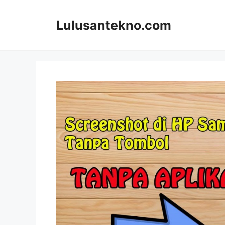
Skip
to
Lulusantekno.com
content