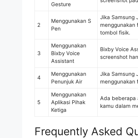
screenshot pa
Gesture
Jika Samsung J
Menggunakan S
2
menggunakan fi
Pen
tombol fisik.
Menggunakan
Bixby Voice A
3
Bixby Voice
screenshot han
Assistant
Menggunakan
Jika Samsung J
4
Penunjuk Air
menggunakan fi
Menggunakan
Ada beberapa a
5
Aplikasi Pihak
kamu dalam men
Ketiga
Frequently Asked Qu