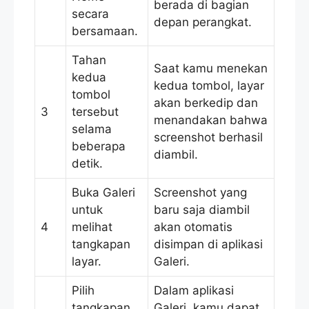
berada di bagian
secara
depan perangkat.
bersamaan.
Tahan
Saat kamu menekan
kedua
kedua tombol, layar
tombol
akan berkedip dan
3
tersebut
menandakan bahwa
selama
screenshot berhasil
beberapa
diambil.
detik.
Buka Galeri
Screenshot yang
untuk
baru saja diambil
4
melihat
akan otomatis
tangkapan
disimpan di aplikasi
layar.
Galeri.
Pilih
Dalam aplikasi
tangkapan
Galeri, kamu dapat