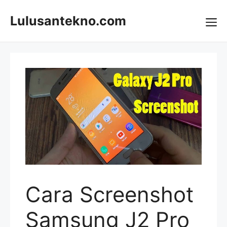
Skip
to
Lulusantekno.com
content
Me
Cara Screenshot
Samsung J2 Pro