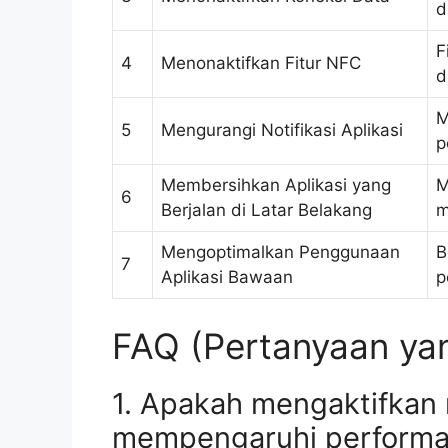
d
F
4
Menonaktifkan Fitur NFC
d
M
5
Mengurangi Notifikasi Aplikasi
p
Membersihkan Aplikasi yang
M
6
Berjalan di Latar Belakang
m
Mengoptimalkan Penggunaan
B
7
Aplikasi Bawaan
p
FAQ (Pertanyaan yan
1. Apakah mengaktifkan
mempengaruhi performa