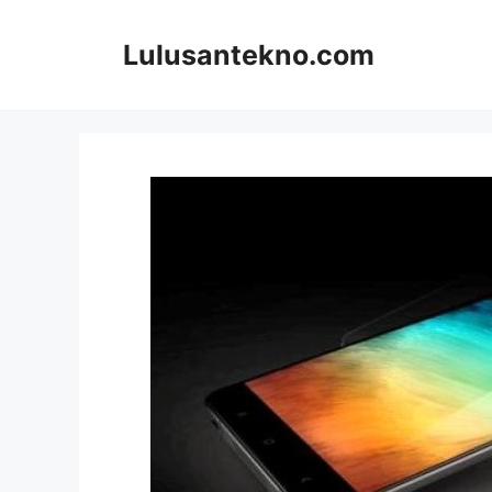
Skip
to
Lulusantekno.com
content