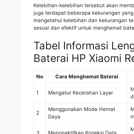
Kelebihan-kelebihan tersebut akan memb
juga terdapat beberapa kekurangan yang
mengetahui kelebihan dan kekurangan te
sesuai dan efektif untuk menghemat bate
Tabel Informasi Le
Baterai HP Xiaomi R
No
Cara Menghemat Baterai
M
1
Mengatur Kecerahan Layar
d
Menggunakan Mode Hemat
M
2
Daya
m
M
3
Menonaktifkan Koneksi Data