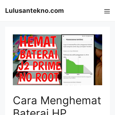
Skip
to
Lulusantekno.com
content
Me
Cara Menghemat
Baterai HP