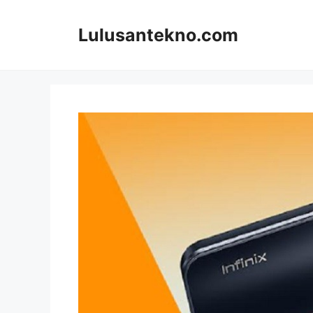
Skip
to
Lulusantekno.com
content