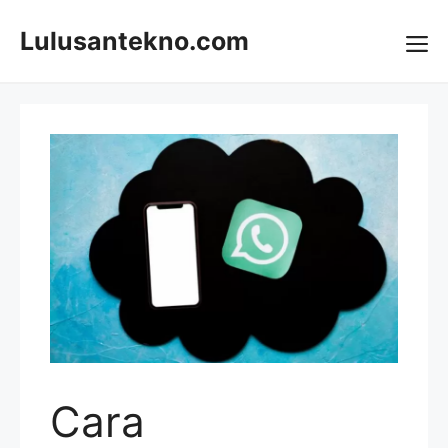
Skip
to
Lulusantekno.com
content
Me
Cara