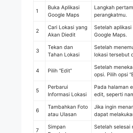
Buka Aplikasi
Langkah pertam
1
Google Maps
perangkatmu.
Cari Lokasi yang
Setelah aplikasi
2
Akan Diedit
Google Maps.
Tekan dan
Setelah menemuk
3
Tahan Lokasi
lokasi tersebut 
Setelah meneka
4
Pilih “Edit”
opsi. Pilih opsi “E
Perbarui
Pada halaman ed
5
Informasi Lokasi
edit, seperti na
Tambahkan Foto
Jika ingin mena
6
atau Ulasan
dapat melakukan
Simpan
Setelah selesai
7