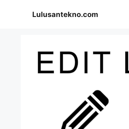
Skip
to
Lulusantekno.com
content