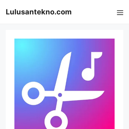
Skip
to
Lulusantekno.com
content
Me