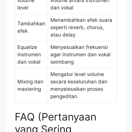
volume
volume antara instrumen
level
dan vokal
Menambahkan efek suara
Tambahkan
seperti reverb, chorus,
efek
atau delay
Equalize
Menyesuaikan frekuensi
instrumen
agar instrumen dan vokal
dan vokal
seimbang
Mengatur level volume
Mixing dan
secara keseluruhan dan
mastering
menyelesaikan proses
pengeditan
FAQ (Pertanyaan
yang Sering