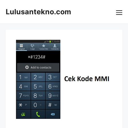
Skip
to
Lulusantekno.com
content
Me