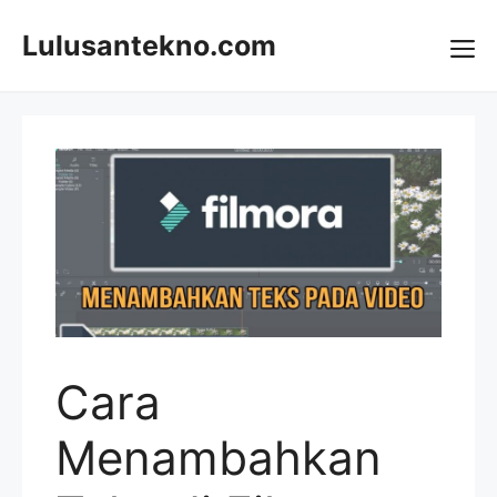
Skip
to
Lulusantekno.com
content
Me
Cara
Menambahkan