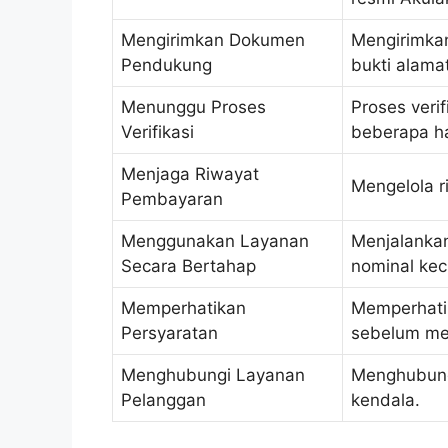
Mengirimkan Dokumen
Mengirimkan
Pendukung
bukti alamat
Menunggu Proses
Proses veri
Verifikasi
beberapa ha
Menjaga Riwayat
Mengelola r
Pembayaran
Menggunakan Layanan
Menjalanka
Secara Bertahap
nominal keci
Memperhatikan
Memperhatik
Persyaratan
sebelum me
Menghubungi Layanan
Menghubung
Pelanggan
kendala.