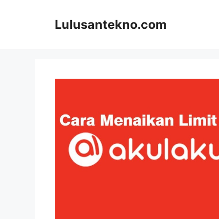
Skip
to
Lulusantekno.com
content