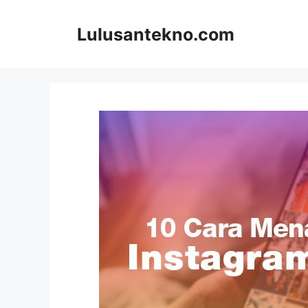
Skip
to
Lulusantekno.com
content