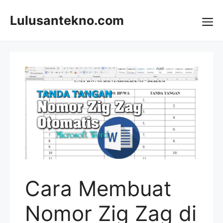
Skip
to
Lulusantekno.com
content
Me
Cara Membuat
Nomor Zig Zag di