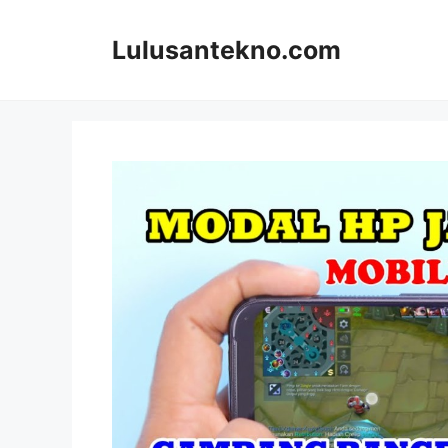
Skip
to
Lulusantekno.com
content