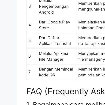
Melalui
Memberikan pa
3
Pengembangan
menggunakan 
Android
Dari Google Play
Menjelaskan l
4
Store
halaman Googl
Dari Daftar
Memberikan pe
5
Aplikasi Terinstal
daftar aplikas
Melalui Aplikasi
Menyajikan met
6
File Manager
file manager 
Dengan Memindai
Memberikan in
7
Kode QR
pemindaian ko
FAQ (Frequently Ask
1. Bagaimana cara meliha