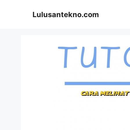
Skip
to
Lulusantekno.com
content