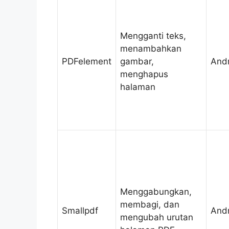
Mengganti teks,
menambahkan
PDFelement
gambar,
Andr
menghapus
halaman
Menggabungkan,
membagi, dan
Smallpdf
Andr
mengubah urutan