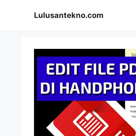
Skip
to
Lulusantekno.com
content