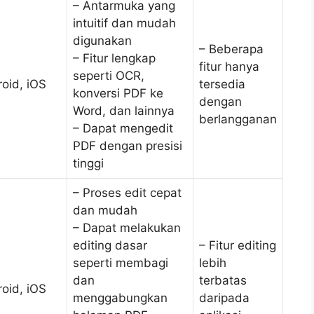
– Antarmuka yang
intuitif dan mudah
digunakan
– Beberapa
– Fitur lengkap
fitur hanya
seperti OCR,
oid, iOS
tersedia
konversi PDF ke
dengan
Word, dan lainnya
berlangganan
– Dapat mengedit
PDF dengan presisi
tinggi
– Proses edit cepat
dan mudah
– Dapat melakukan
editing dasar
– Fitur editing
seperti membagi
lebih
dan
terbatas
oid, iOS
menggabungkan
daripada