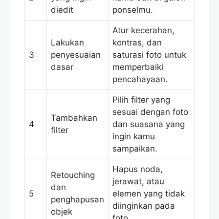
diedit
ponselmu.
Atur kecerahan,
Lakukan
kontras, dan
3
penyesuaian
saturasi foto untuk
dasar
memperbaiki
pencahayaan.
Pilih filter yang
sesuai dengan foto
Tambahkan
4
dan suasana yang
filter
ingin kamu
sampaikan.
Hapus noda,
Retouching
jerawat, atau
dan
5
elemen yang tidak
penghapusan
diinginkan pada
objek
foto.