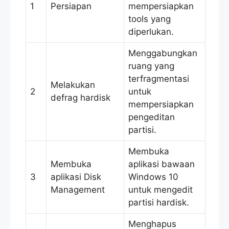
1
Persiapan
mempersiapkan
tools yang
diperlukan.
Menggabungkan
ruang yang
terfragmentasi
Melakukan
2
untuk
defrag hardisk
mempersiapkan
pengeditan
partisi.
Membuka
Membuka
aplikasi bawaan
3
aplikasi Disk
Windows 10
Management
untuk mengedit
partisi hardisk.
Menghapus