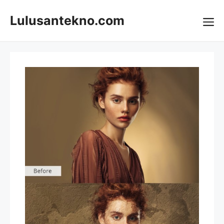
Skip
to
Lulusantekno.com
content
Me