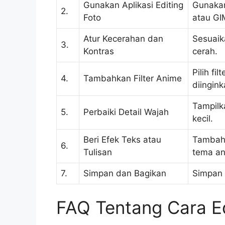
Gunakan Aplikasi Editing
Gunakan
2.
Foto
atau GI
Atur Kecerahan dan
Sesuaik
3.
Kontras
cerah.
Pilih f
4.
Tambahkan Filter Anime
diingink
Tampilk
5.
Perbaiki Detail Wajah
kecil.
Beri Efek Teks atau
Tambahk
6.
Tulisan
tema an
7.
Simpan dan Bagikan
Simpan 
FAQ Tentang Cara Ed