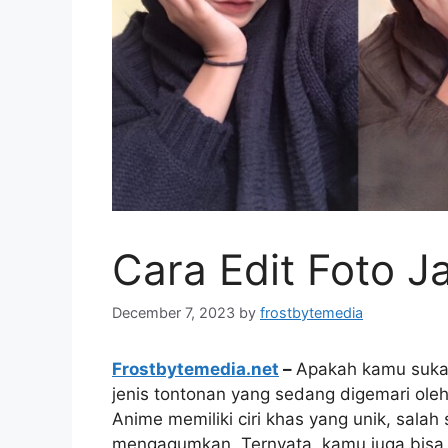
Cara Edit Foto J
December 7, 2023
by
frostbytemedia
Frostbytemedia.net
–
Apakah kamu suka
jenis tontonan yang sedang digemari ol
Anime memiliki ciri khas yang unik, sal
mengagumkan. Ternyata, kamu juga bisa