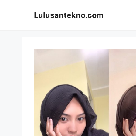
Skip
to
Lulusantekno.com
content