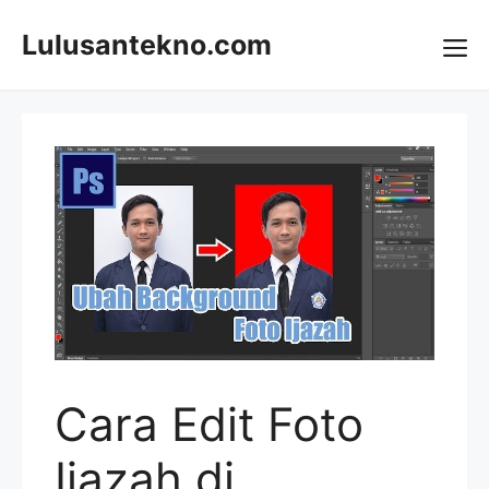
Skip
to
Lulusantekno.com
content
Me
Cara Edit Foto
Ijazah di