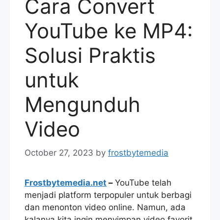
Cara Convert
YouTube ke MP4:
Solusi Praktis
untuk
Mengunduh
Video
October 27, 2023
by
frostbytemedia
Frostbytemedia.net
–
YouTube telah
menjadi platform terpopuler untuk berbagi
dan menonton video online. Namun, ada
kalanya kita ingin menyimpan video favorit