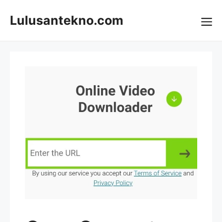
Skip
to
Lulusantekno.com
content
Me