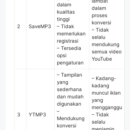
lambat
dalam
dalam
kualitas
proses
tinggi
konversi
2
SaveMP3
– Tidak
– Tidak
memerlukan
selalu
registrasi
mendukung
– Tersedia
semua video
opsi
YouTube
pengaturan
– Tampilan
– Kadang-
yang
kadang
sederhana
muncul iklan
dan mudah
yang
digunakan
mengganggu
–
3
YTMP3
– Tidak
Mendukung
selalu
konversi
menjamin