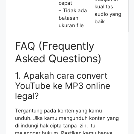
cepat
kualitas
– Tidak ada
audio yang
batasan
baik
ukuran file
FAQ (Frequently
Asked Questions)
1. Apakah cara convert
YouTube ke MP3 online
legal?
Tergantung pada konten yang kamu
unduh. Jika kamu mengunduh konten yang
dilindungi hak cipta tanpa izin, itu
melanggar hukum. Pastikan kamu hanya