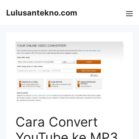
Skip
to
Lulusantekno.com
content
Me
Cara Convert
YouTube ke MP3