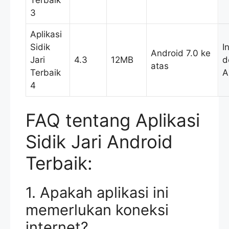
3
Aplikasi
Sidik
I
Android 7.0 ke
Jari
4.3
12MB
d
atas
Terbaik
A
4
FAQ tentang Aplikasi
Sidik Jari Android
Terbaik:
1. Apakah aplikasi ini
memerlukan koneksi
internet?