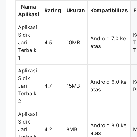
Nama
Rating
Ukuran
Kompatibilitas
F
Aplikasi
Aplikasi
Sidik
K
Android 7.0 ke
Jari
4.5
10MB
T
atas
Terbaik
T
1
Aplikasi
Sidik
Android 6.0 ke
K
Jari
4.7
15MB
atas
P
Terbaik
2
Aplikasi
Sidik
Android 8.0 ke
Jari
4.2
8MB
M
atas
Terbaik