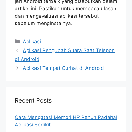
jari Android terbaik yang disebutkan dalam
artikel ini. Pastikan untuk membaca ulasan
dan mengevaluasi aplikasi tersebut
sebelum menginstalnya.
Categories
Aplikasi
Aplikasi Pengubah Suara Saat Telepon
di Android
Aplikasi Tempat Curhat di Android
Recent Posts
Cara Mengatasi Memori HP Penuh Padahal
Aplikasi Sedikit