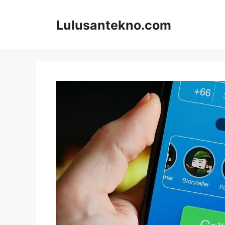
Skip
to
Lulusantekno.com
content