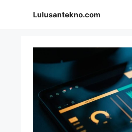
Skip
to
Lulusantekno.com
content