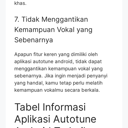
khas.
7. Tidak Menggantikan
Kemampuan Vokal yang
Sebenarnya
Apapun fitur keren yang dimiliki oleh
aplikasi autotune android, tidak dapat
menggantikan kemampuan vokal yang
sebenarnya. Jika ingin menjadi penyanyi
yang handal, kamu tetap perlu melatih
kemampuan vokalmu secara berkala.
Tabel Informasi
Aplikasi Autotune