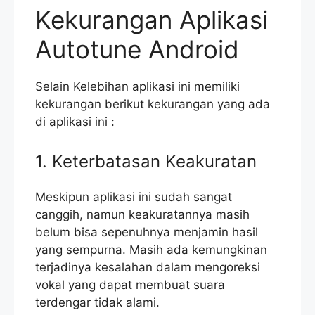
Kekurangan Aplikasi
Autotune Android
Selain Kelebihan aplikasi ini memiliki
kekurangan berikut kekurangan yang ada
di aplikasi ini :
1. Keterbatasan Keakuratan
Meskipun aplikasi ini sudah sangat
canggih, namun keakuratannya masih
belum bisa sepenuhnya menjamin hasil
yang sempurna. Masih ada kemungkinan
terjadinya kesalahan dalam mengoreksi
vokal yang dapat membuat suara
terdengar tidak alami.