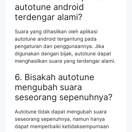
autotune android
terdengar alami?
Suara yang dihasilkan oleh aplikasi
autotune android tergantung pada
pengaturan dan penggunaannya. Jika
digunakan dengan bijak, autotune dapat
menghasilkan suara yang terdengar alami.
6. Bisakah autotune
mengubah suara
seseorang sepenuhnya?
Autotune tidak dapat mengubah suara
seseorang sepenuhnya, namun hanya
dapat memperbaiki ketidaksempurnaan