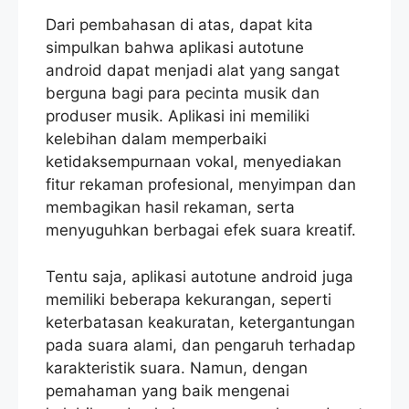
Dari pembahasan di atas, dapat kita
simpulkan bahwa aplikasi autotune
android dapat menjadi alat yang sangat
berguna bagi para pecinta musik dan
produser musik. Aplikasi ini memiliki
kelebihan dalam memperbaiki
ketidaksempurnaan vokal, menyediakan
fitur rekaman profesional, menyimpan dan
membagikan hasil rekaman, serta
menyuguhkan berbagai efek suara kreatif.
Tentu saja, aplikasi autotune android juga
memiliki beberapa kekurangan, seperti
keterbatasan keakuratan, ketergantungan
pada suara alami, dan pengaruh terhadap
karakteristik suara. Namun, dengan
pemahaman yang baik mengenai