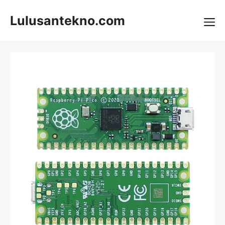
Skip
to
Lulusantekno.com
content
Me