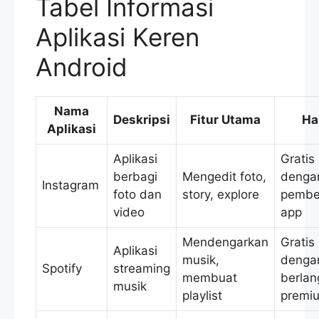
Tabel Informasi
Aplikasi Keren
Android
Nama
Deskripsi
Fitur Utama
Ha
Aplikasi
Aplikasi
Gratis
berbagi
Mengedit foto,
denga
Instagram
foto dan
story, explore
pembel
video
app
Mendengarkan
Gratis
Aplikasi
musik,
dengan
Spotify
streaming
membuat
berla
musik
playlist
premi