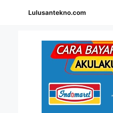
Skip
to
Lulusantekno.com
content