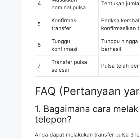
4
Tentukan jumla
nominal pulsa
Konfirmasi
Periksa kembal
5
transfer
konfirmasikan 
Tunggu
Tunggu hingga 
6
konfirmasi
berhasil
Transfer pulsa
7
Pulsa telah ber
selesai
FAQ (Pertanyaan yan
1. Bagaimana cara melak
telepon?
Anda dapat melakukan transfer pulsa 3 