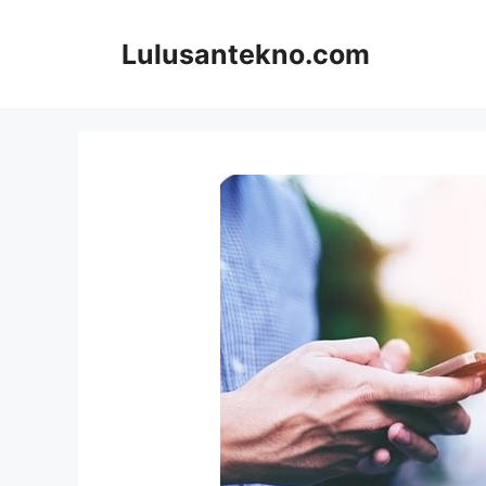
Skip
to
Lulusantekno.com
content