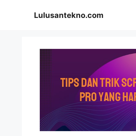
Skip
to
Lulusantekno.com
content