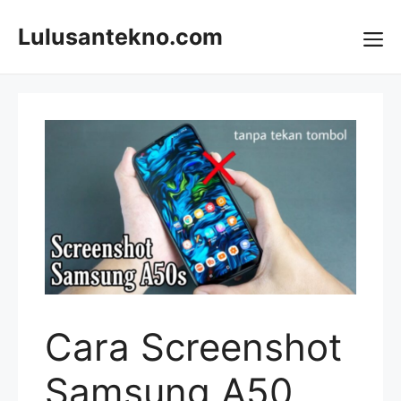
Skip
to
Lulusantekno.com
content
Me
Cara Screenshot
Samsung A50