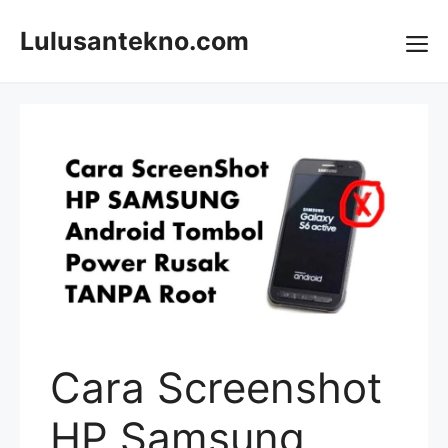
Skip
to
Lulusantekno.com
content
Me
Cara Screenshot
HP Samsung