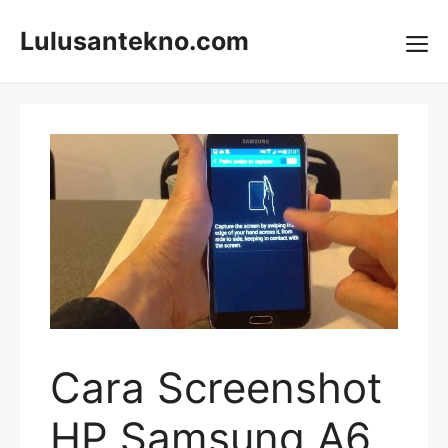
Skip
to
Lulusantekno.com
content
Me
Cara Screenshot
HP Samsung A6