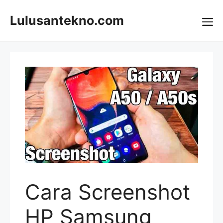
Skip
to
Lulusantekno.com
content
Me
Cara Screenshot
HP Samsung