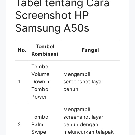
Tabel tentang Cara
Screenshot HP
Samsung A50s
Tombol
No.
Fungsi
Kombinasi
Tombol
Volume
Mengambil
1
Down +
screenshot layar
Tombol
penuh
Power
Mengambil
Tombol
screenshot layar
2
Palm
penuh dengan
Swipe
meluncurkan telapak