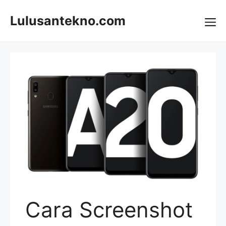
Skip
to
Lulusantekno.com
content
Me
Cara Screenshot