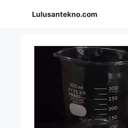
Skip
to
Lulusantekno.com
content