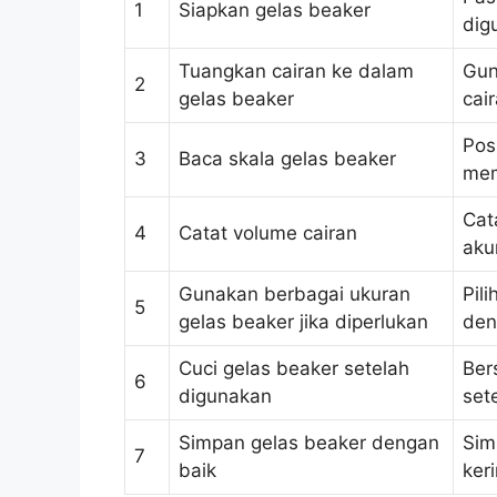
1
Siapkan gelas beaker
dig
Tuangkan cairan ke dalam
Gun
2
gelas beaker
cai
Pos
3
Baca skala gelas beaker
mem
Cat
4
Catat volume cairan
aku
Gunakan berbagai ukuran
Pil
5
gelas beaker jika diperlukan
den
Cuci gelas beaker setelah
Ber
6
digunakan
set
Simpan gelas beaker dengan
Sim
7
baik
ker