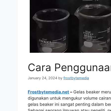
Cara Penggunaa
January 24, 2024
by
frostbytemedia
Frostbytemedia.net
–
Gelas beaker merup
digunakan untuk mengukur volume cairan 
gelas beaker ini sangat penting dalam ber
Sebagai seorang ilmuwan atau peneliti,