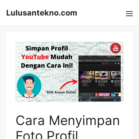
Skip
to
Lulusantekno.com
content
Me
Cara Menyimpan
Foto Profil