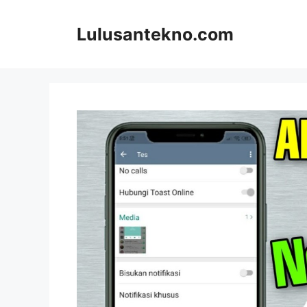
Skip
to
Lulusantekno.com
content