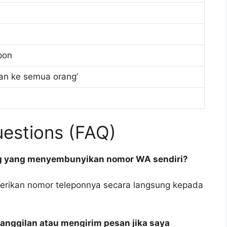
pon
kan ke semua orang’
estions (FAQ)
ng yang menyembunyikan nomor WA sendiri?
berikan nomor teleponnya secara langsung kepada
anggilan atau mengirim pesan jika saya