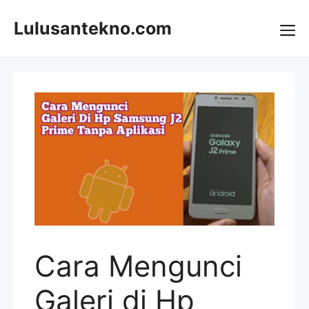
Skip
to
Lulusantekno.com
content
Me
Cara Mengunci
Galeri di Hp