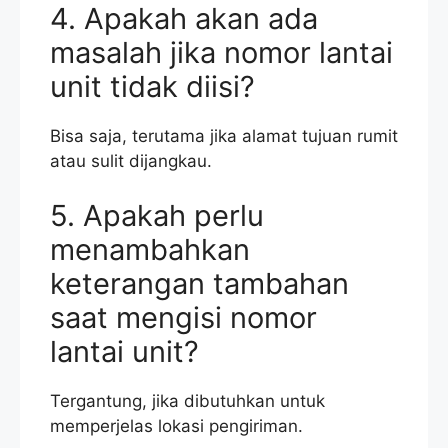
4. Apakah akan ada
masalah jika nomor lantai
unit tidak diisi?
Bisa saja, terutama jika alamat tujuan rumit
atau sulit dijangkau.
5. Apakah perlu
menambahkan
keterangan tambahan
saat mengisi nomor
lantai unit?
Tergantung, jika dibutuhkan untuk
memperjelas lokasi pengiriman.