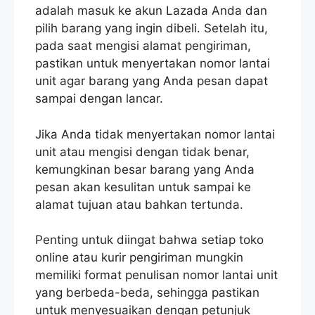
adalah masuk ke akun Lazada Anda dan
pilih barang yang ingin dibeli. Setelah itu,
pada saat mengisi alamat pengiriman,
pastikan untuk menyertakan nomor lantai
unit agar barang yang Anda pesan dapat
sampai dengan lancar.
Jika Anda tidak menyertakan nomor lantai
unit atau mengisi dengan tidak benar,
kemungkinan besar barang yang Anda
pesan akan kesulitan untuk sampai ke
alamat tujuan atau bahkan tertunda.
Penting untuk diingat bahwa setiap toko
online atau kurir pengiriman mungkin
memiliki format penulisan nomor lantai unit
yang berbeda-beda, sehingga pastikan
untuk menyesuaikan dengan petunjuk