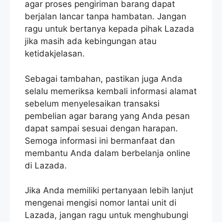
agar proses pengiriman barang dapat
berjalan lancar tanpa hambatan. Jangan
ragu untuk bertanya kepada pihak Lazada
jika masih ada kebingungan atau
ketidakjelasan.
Sebagai tambahan, pastikan juga Anda
selalu memeriksa kembali informasi alamat
sebelum menyelesaikan transaksi
pembelian agar barang yang Anda pesan
dapat sampai sesuai dengan harapan.
Semoga informasi ini bermanfaat dan
membantu Anda dalam berbelanja online
di Lazada.
Jika Anda memiliki pertanyaan lebih lanjut
mengenai mengisi nomor lantai unit di
Lazada, jangan ragu untuk menghubungi