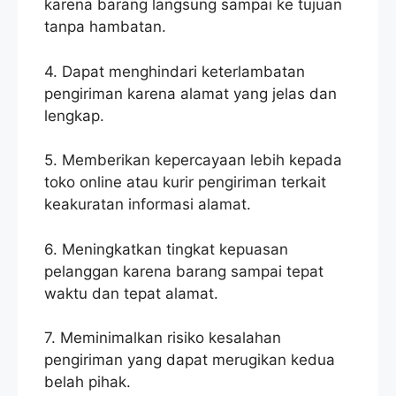
karena barang langsung sampai ke tujuan
tanpa hambatan.
4. Dapat menghindari keterlambatan
pengiriman karena alamat yang jelas dan
lengkap.
5. Memberikan kepercayaan lebih kepada
toko online atau kurir pengiriman terkait
keakuratan informasi alamat.
6. Meningkatkan tingkat kepuasan
pelanggan karena barang sampai tepat
waktu dan tepat alamat.
7. Meminimalkan risiko kesalahan
pengiriman yang dapat merugikan kedua
belah pihak.