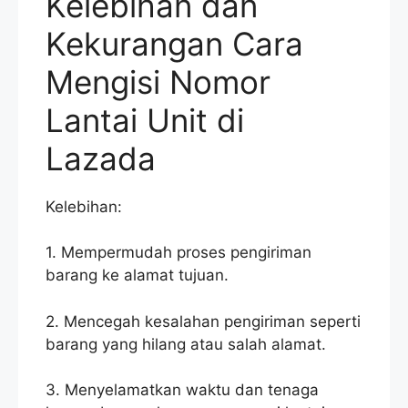
Kelebihan dan
Kekurangan Cara
Mengisi Nomor
Lantai Unit di
Lazada
Kelebihan:
1. Mempermudah proses pengiriman
barang ke alamat tujuan.
2. Mencegah kesalahan pengiriman seperti
barang yang hilang atau salah alamat.
3. Menyelamatkan waktu dan tenaga