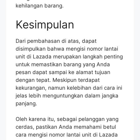
kehilangan barang.
Kesimpulan
Dari pembahasan di atas, dapat
disimpulkan bahwa mengisi nomor lantai
unit di Lazada merupakan langkah penting
untuk memastikan barang yang Anda
pesan dapat sampai ke alamat tujuan
dengan tepat. Meskipun terdapat
kekurangan, namun kelebihan dari cara ini
jelas lebih menguntungkan dalam jangka
panjang.
Oleh karena itu, sebagai pelanggan yang
cerdas, pastikan Anda memahami betul
cara mengisi nomor lantai unit di Lazada