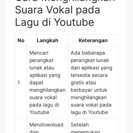
Suara Vokal pada
Lagu di Youtube
No
Langkah
Keterangan
Mencari
Ada beberapa
perangkat
perangkat lunak
lunak atau
dan aplikasi yang
aplikasi yang
tersedia secara
1
dapat
gratis atau
menghilangkan
berbayar untuk
suara vokal
menghilangkan
pada lagu di
suara vokal pada
Youtube
lagu di Youtube
Mendownload
Setelah
dan
menemukan