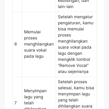
kebisingan, dan
lain-lain
Setelah mengatur
pengaturan, kamu
bisa memulai
Memulai
proses
proses
menghilangkan
6
menghilangkan
suara vokal pada
suara vokal
lagu dengan
pada lagu
mengklik tombol
“Remove Vocal”
atau sejenisnya
Setelah proses
selesai, kamu bisa
Menyimpan
menyimpan lagu
lagu yang
yang telah
7
telah
dihilangkan suara
dihilangkan