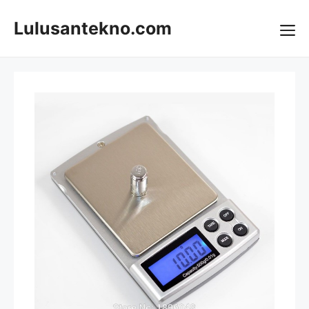
Skip
to
Lulusantekno.com
content
Me