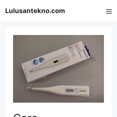
Skip
to
Lulusantekno.com
content
Me