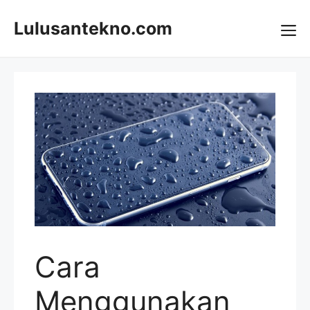
Skip
to
Lulusantekno.com
content
Me
Cara
Menggunakan