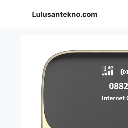
Skip
to
Lulusantekno.com
content