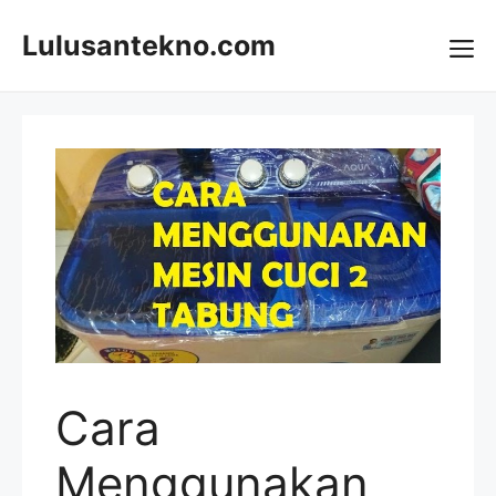
Skip
to
Lulusantekno.com
content
Me
Cara
Menggunakan