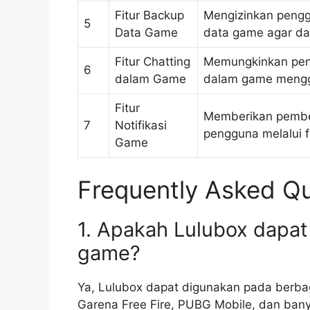
Fitur Backup
Mengizinkan peng
5
Data Game
data game agar dap
Fitur Chatting
Memungkinkan peng
6
dalam Game
dalam game menggu
Fitur
Memberikan pember
7
Notifikasi
pengguna melalui fi
Game
Frequently Asked Qu
1. Apakah Lulubox dapat
game?
Ya, Lulubox dapat digunakan pada berba
Garena Free Fire, PUBG Mobile, dan bany