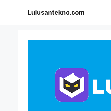
Skip
to
Lulusantekno.com
content