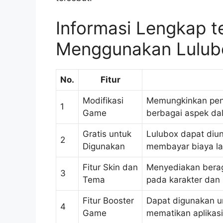
Informasi Lengkap t
Menggunakan Lulub
No.
Fitur
Modifikasi
Memungkinkan pen
1
Game
berbagai aspek d
Gratis untuk
Lulubox dapat diun
2
Digunakan
membayar biaya la
Fitur Skin dan
Menyediakan berag
3
Tema
pada karakter dan
Fitur Booster
Dapat digunakan 
4
Game
mematikan aplikasi