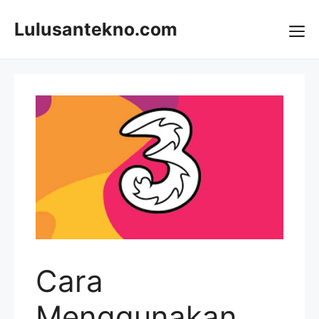
Skip
to
Lulusantekno.com
content
Me
Cara
Menggunakan